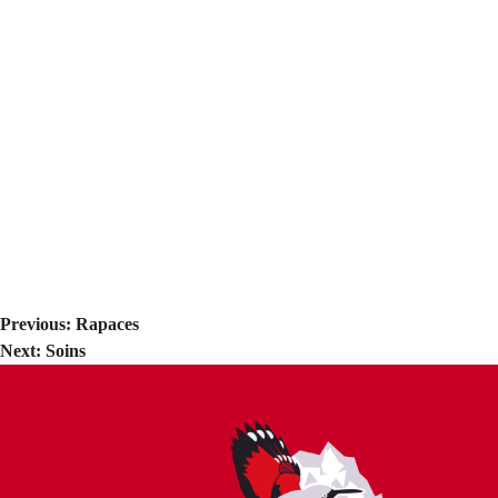
Previous:
Rapaces
Navigation
Next:
Soins
de
l’article